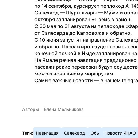
по 14 сентября, курсирует теплоход А-14
Салехард — Шурышкары — Мужи и обратно
октября запланирован 91 рейс в район.
С 30 мая по 31 августа на теплоходе «Ф
от Салехарда до Катровожа и обратно.
С 10 июня запустят направление Салеха
и обратно. Пассажиров будет возить тепло
конечной точкой в Ныде запланирован на и
На Ямале речная навигация традиционно 
пассажирские перевозки будут осуществ
межрегиональному маршрутам.
Самые важные новости — в нашем telegr
Авторы
Елена Мельникова
Теги:
Навигация
Салехард
Обь
Новости ЯНАО