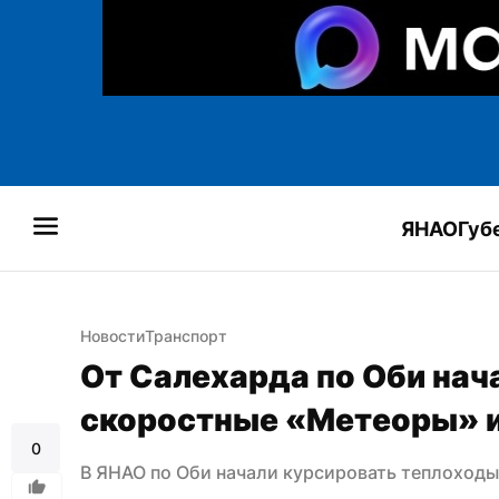
ЯНАО
Губ
Новости
Транспорт
От Салехарда по Оби нач
скоростные «Метеоры» и
0
В ЯНАО по Оби начали курсировать теплоход