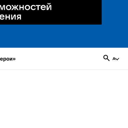
герои»