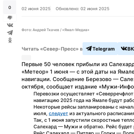
0
02 июня 2025
Обновлено: 02 июня 2025
Фото: Андрей Ткачев / «Ямал-Медиа»
Читать «Север-Пресс» в
Telegram
ВК
Первые 50 человек прибыли из Салехард
«Метеор» 1 июня — с этой даты на Ямале
навигации. Сообщение Березово — Салех
октября, сообщает издание «Мужи-Инфо
Перевозки осуществляет «Северречфлот».
навигацию 2025 года на Ямале будут рабо
Некоторые рейсы запланированы с начала
июля, 
следует
 из актуального расписани
Так, с 1 июня запустили скоростные теп
Салехард — Мужи и обратно. Рейс будет 
Рейс Салехард — Питляр — Горки — Лопха