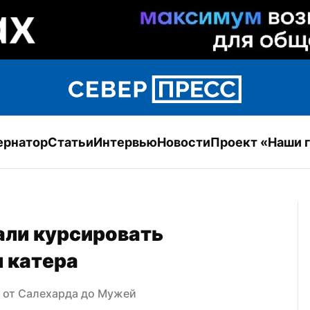
ернатор
Статьи
Интервью
Новости
Проект «Наши 
али курсировать 
 катера
ы от Салехарда до Мужей