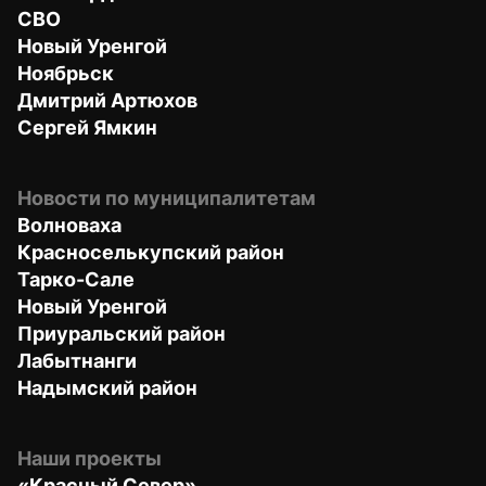
СВО
Новый Уренгой
Ноябрьск
Дмитрий Артюхов
Сергей Ямкин
Новости по муниципалитетам
Волноваха
Красноселькупский район
Тарко-Сале
Новый Уренгой
Приуральский район
Лабытнанги
Надымский район
Наши проекты
«Красный Север»