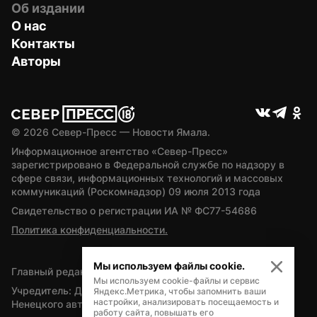
Об издании
О нас
Контакты
Авторы
© 
2026
 Север-Пресс — Новости Ямала.
Информационное агентство «Север-Пресс» 
зарегистрировано в Федеральной службе по надзору в 
сфере связи, информационных технологий и массовых 
коммуникаций (Роскомнадзор) 09 июля 2013 года
Свидетельство о регистрации ИА № ФС77-54686
Политика конфиденциальности.
Мы используем файлы cookie.
Главный редактор — А.Л. Поздеев
Мы используем cookie-файлы и сервис
Учредитель: Департамент внутренней политики Ямало-
Яндекс.Метрика, чтобы запомнить ваши
настройки, анализировать посещаемость и
Ненецкого автономного округа
работу сайта, повышать его