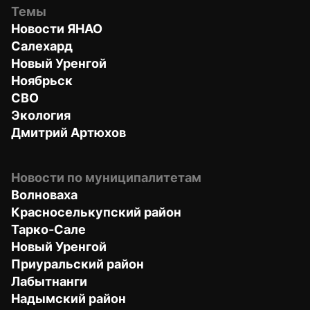
Темы
Новости ЯНАО
Салехард
Новый Уренгой
Ноябрьск
СВО
Экология
Дмитрий Артюхов
Новости по муниципалитетам
Волноваха
Красноселькупский район
Тарко-Сале
Новый Уренгой
Приуральский район
Лабытнанги
Надымский район