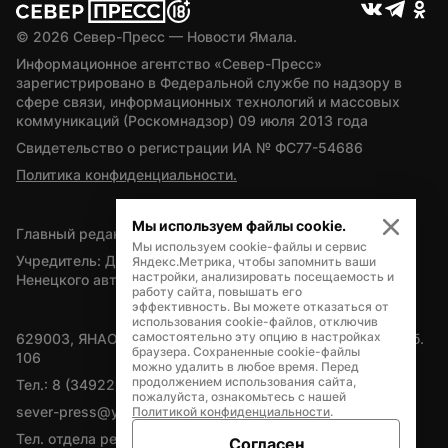
© 
2026
 Север-Пресс — Новости Ямала.
Информационное агентство «Север-Пресс» 
зарегистрировано в Федеральной службе по надзору в 
сфере связи, информационных технологий и массовых 
коммуникаций (Роскомнадзор) 09 июля 2013 года
Свидетельство о регистрации ИА № ФС77-54686
Политика конфиденциальности.
Мы используем файлы cookie.
Главный редактор — А.Л. Поздеев
Мы используем cookie-файлы и сервис
Учредитель: Департамент внутренней политики Ямало-
Яндекс.Метрика, чтобы запомнить ваши
настройки, анализировать посещаемость и
Ненецкого автономного округа
работу сайта, повышать его
эффективность. Вы можете отказаться от
использования cookie-файлов, отключив
самостоятельно эту опцию в настройках
629003, ЯНАО, Салехард, мкр. Богдана Кнунянца, д.1, каб. 
браузера. Сохраненные cookie-файлы
106
можно удалить в любое время. Перед
продолжением использования сайта,
Тел.: 8 (34922) 71262
пожалуйста, ознакомьтесь с нашей
sever-press@yamal-media.ru
Политикой конфиденциальности
.
Тел. отдела рекламы: 8 (34922) 42728
Согласен