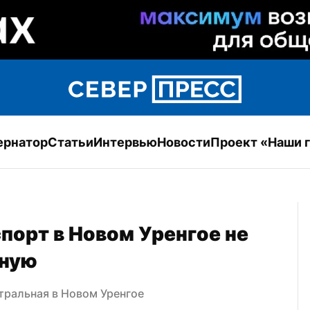
ернатор
Статьи
Интервью
Новости
Проект «Наши 
порт в Новом Уренгое не 
ьную
стральная в Новом Уренгое