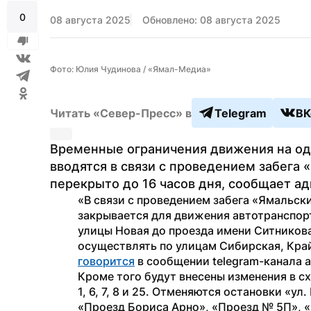
0
08 августа 2025
Обновлено: 08 августа 2025
Фото: Юлия Чудинова / «Ямал-Медиа»
Читать «Север-Пресс» в
Telegram
ВК
Временные ограничения движения на одн
вводятся в связи с проведением забега 
перекрыто до 16 часов дня, сообщает а
«В связи с проведением забега «Ямальский
закрывается для движения автотранспорт
улицы Новая до проезда имени Ситникова
говорится
 в сообщении telegram-канала 
Кроме того будут внесены изменения в 
1, 6, 7, 8 и 25. Отменяются остановки «у
«Проезд Бориса Арно», «Проезд № 5П», «