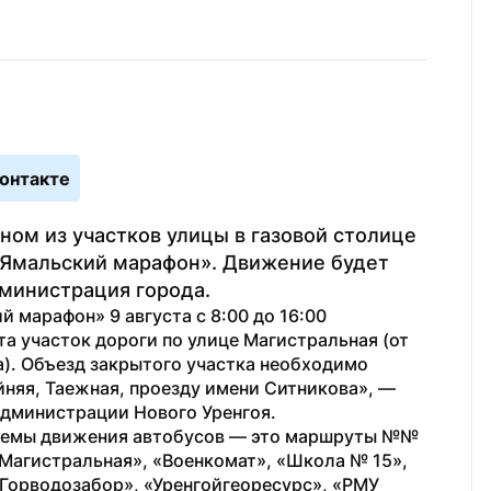
онтакте
ом из участков улицы в газовой столице 
«Ямальский марафон». Движение будет 
дминистрация города.
 марафон» 9 августа с 8:00 до 16:00 
а участок дороги по улице Магистральная (от 
). Объезд закрытого участка необходимо 
осуществлять по улицам Сибирская, Крайняя, Таежная, проезду имени Ситникова», — 
администрации Нового Уренгоя.
схемы движения автобусов — это маршруты №№ 
л. Магистральная», «Военкомат», «Школа № 15», 
Горводозабор», «Уренгойгеоресурс», «РМУ 