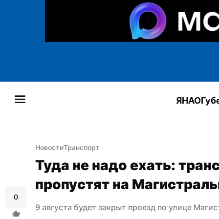
ЯНАО
Губ
Новости
Транспорт
Туда не надо ехать: транс
пропустят на Магистрал
0
9 августа будет закрыт проезд по улице Маги