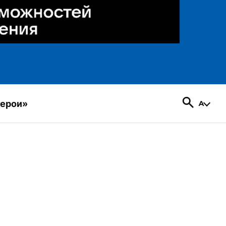
герои»