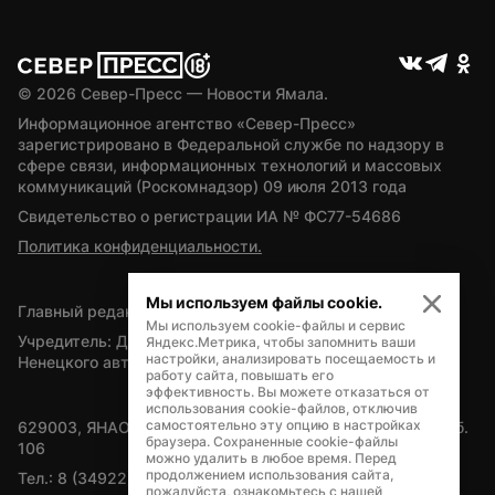
© 
2026
 Север-Пресс — Новости Ямала.
Информационное агентство «Север-Пресс» 
зарегистрировано в Федеральной службе по надзору в 
сфере связи, информационных технологий и массовых 
коммуникаций (Роскомнадзор) 09 июля 2013 года
Свидетельство о регистрации ИА № ФС77-54686
Политика конфиденциальности.
Мы используем файлы cookie.
Главный редактор — А.Л. Поздеев
Мы используем cookie-файлы и сервис
Учредитель: Департамент внутренней политики Ямало-
Яндекс.Метрика, чтобы запомнить ваши
настройки, анализировать посещаемость и
Ненецкого автономного округа
работу сайта, повышать его
эффективность. Вы можете отказаться от
использования cookie-файлов, отключив
самостоятельно эту опцию в настройках
629003, ЯНАО, Салехард, мкр. Богдана Кнунянца, д.1, каб. 
браузера. Сохраненные cookie-файлы
106
можно удалить в любое время. Перед
продолжением использования сайта,
Тел.: 8 (34922) 71262
пожалуйста, ознакомьтесь с нашей