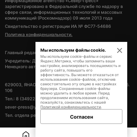
Информационное агентство «Север-Пресс» 
зарегистрировано в Федеральной службе по надзору в 
сфере связи, информационных технологий и массовых 
коммуникаций (Роскомнадзор) 09 июля 2013 года
Свидетельство о регистрации ИА № ФС77-54686
Политика конфиденциальности.
Мы используем файлы cookie.
Главный редактор — А.Л. Поздеев
Мы используем cookie-файлы и сервис
Учредитель: Департамент внутренней политики Ямало-
Яндекс.Метрика, чтобы запомнить ваши
настройки, анализировать посещаемость и
Ненецкого автономного округа
работу сайта, повышать его
эффективность. Вы можете отказаться от
использования cookie-файлов, отключив
самостоятельно эту опцию в настройках
629003, ЯНАО, Салехард, мкр. Богдана Кнунянца, д.1, каб. 
браузера. Сохраненные cookie-файлы
106
можно удалить в любое время. Перед
продолжением использования сайта,
Тел.: 8 (34922) 71262
пожалуйста, ознакомьтесь с нашей
sever-press@yamal-media.ru
Политикой конфиденциальности
.
Тел. отдела рекламы: 8 (34922) 42728
Согласен