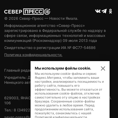
© 
2026
 Север-Пресс — Новости Ямала.
Информационное агентство «Север-Пресс» 
зарегистрировано в Федеральной службе по надзору в 
сфере связи, информационных технологий и массовых 
коммуникаций (Роскомнадзор) 09 июля 2013 года
Свидетельство о регистрации ИА № ФС77-54686
Политика конфиденциальности.
Мы используем файлы cookie.
Главный редактор — А.Л. Поздеев
Мы используем cookie-файлы и сервис
Учредитель: Департамент внутренней политики Ямало-
Яндекс.Метрика, чтобы запомнить ваши
настройки, анализировать посещаемость и
Ненецкого автономного округа
работу сайта, повышать его
эффективность. Вы можете отказаться от
использования cookie-файлов, отключив
самостоятельно эту опцию в настройках
629003, ЯНАО, Салехард, мкр. Богдана Кнунянца, д.1, каб. 
браузера. Сохраненные cookie-файлы
106
можно удалить в любое время. Перед
продолжением использования сайта,
Тел.: 8 (34922) 71262
пожалуйста, ознакомьтесь с нашей
sever-press@yamal-media.ru
Политикой конфиденциальности
.