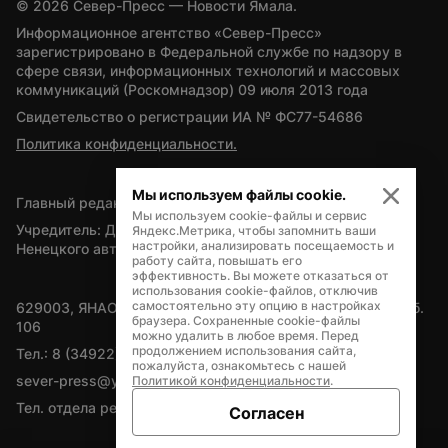
© 
2026
 Север-Пресс — Новости Ямала.
Информационное агентство «Север-Пресс» 
зарегистрировано в Федеральной службе по надзору в 
сфере связи, информационных технологий и массовых 
коммуникаций (Роскомнадзор) 09 июля 2013 года
Свидетельство о регистрации ИА № ФС77-54686
Политика конфиденциальности.
Мы используем файлы cookie.
Главный редактор — А.Л. Поздеев
Мы используем cookie-файлы и сервис
Учредитель: Департамент внутренней политики Ямало-
Яндекс.Метрика, чтобы запомнить ваши
настройки, анализировать посещаемость и
Ненецкого автономного округа
работу сайта, повышать его
эффективность. Вы можете отказаться от
использования cookie-файлов, отключив
самостоятельно эту опцию в настройках
629003, ЯНАО, Салехард, мкр. Богдана Кнунянца, д.1, каб. 
браузера. Сохраненные cookie-файлы
106
можно удалить в любое время. Перед
продолжением использования сайта,
Тел.: 8 (34922) 71262
пожалуйста, ознакомьтесь с нашей
sever-press@yamal-media.ru
Политикой конфиденциальности
.
Тел. отдела рекламы: 8 (34922) 42728
Согласен