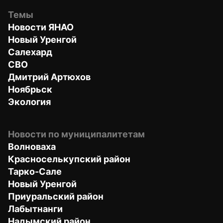
Темы
Новости ЯНАО
Новый Уренгой
Салехард
СВО
Дмитрий Артюхов
Ноябрьск
Экология
Новости по муниципалитетам
Волноваха
Красноселькупский район
Тарко-Сале
Новый Уренгой
Приуральский район
Лабытнанги
Надымский район