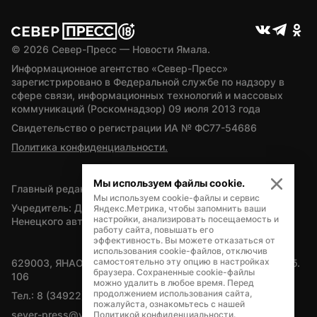
© 
2026
 Север-Пресс — Новости Ямала.
Информационное агентство «Север-Пресс» 
зарегистрировано в Федеральной службе по надзору в 
сфере связи, информационных технологий и массовых 
коммуникаций (Роскомнадзор) 09 июля 2013 года
Свидетельство о регистрации ИА № ФС77-54686
Политика конфиденциальности.
Мы используем файлы cookie.
Главный редактор — А.Л. Поздеев
Мы используем cookie-файлы и сервис
Учредитель: Департамент внутренней политики Ямало-
Яндекс.Метрика, чтобы запомнить ваши
настройки, анализировать посещаемость и
Ненецкого автономного округа
работу сайта, повышать его
эффективность. Вы можете отказаться от
использования cookie-файлов, отключив
самостоятельно эту опцию в настройках
629003, ЯНАО, Салехард, мкр. Богдана Кнунянца, д.1, каб. 
браузера. Сохраненные cookie-файлы
106
можно удалить в любое время. Перед
продолжением использования сайта,
Тел.: 8 (34922) 71262
пожалуйста, ознакомьтесь с нашей
sever-press@yamal-media.ru
Политикой конфиденциальности
.