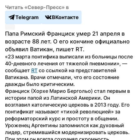
Читать «Север-Пресс» в
Telegram
ВКонтакте
Папа Римский Франциск умер 21 апреля в 
возрасте 88 лет. О его кончине официально 
объявил Ватикан, пишет RT. 
«23 марта понтифика выписали из больницы после 
40-дневного лечения от тяжелой пневмонии», — 
сообщает 
RT
 со ссылкой на представителей 
Ватикана. Врачи отмечали, что его состояние 
дважды было критическим.
Франциск (Хорхе Марио Бергольо) стал первым в 
истории папой из Латинской Америки. Он 
возглавил католическую церковь в 2013 году. Его 
понтификат называют «тихой революцией» за 
реформаторский курс и простоту в общении.
Уроженец Аргентины запомнился как духовный 
лидер, стремившийся модернизировать церковь. 
При этом он всегда сохранял скромность. 