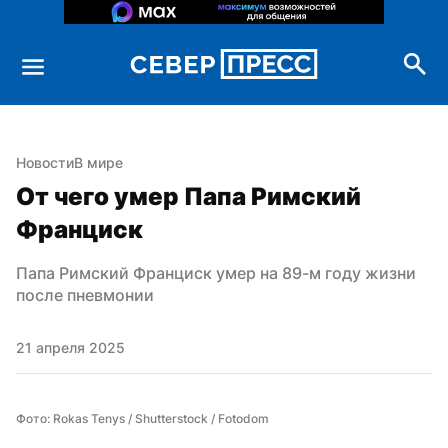
Новости
В мире
От чего умер Папа Римский 
Франциск
Папа Римский Франциск умер на 89-м году жизни 
после пневмонии
21 апреля 2025
Фото: Rokas Tenys / Shutterstock / Fotodom