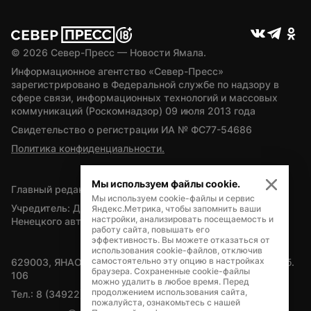
© 
2026
 Север-Пресс — Новости Ямала.
Информационное агентство «Север-Пресс» 
зарегистрировано в Федеральной службе по надзору в 
сфере связи, информационных технологий и массовых 
коммуникаций (Роскомнадзор) 09 июля 2013 года
Свидетельство о регистрации ИА № ФС77-54686
Политика конфиденциальности.
Мы используем файлы cookie.
Главный редактор — А.Л. Поздеев
Мы используем cookie-файлы и сервис
Учредитель: Департамент внутренней политики Ямало-
Яндекс.Метрика, чтобы запомнить ваши
настройки, анализировать посещаемость и
Ненецкого автономного округа
работу сайта, повышать его
эффективность. Вы можете отказаться от
использования cookie-файлов, отключив
самостоятельно эту опцию в настройках
629003, ЯНАО, Салехард, мкр. Богдана Кнунянца, д.1, каб. 
браузера. Сохраненные cookie-файлы
106
можно удалить в любое время. Перед
продолжением использования сайта,
Тел.: 8 (34922) 71262
пожалуйста, ознакомьтесь с нашей