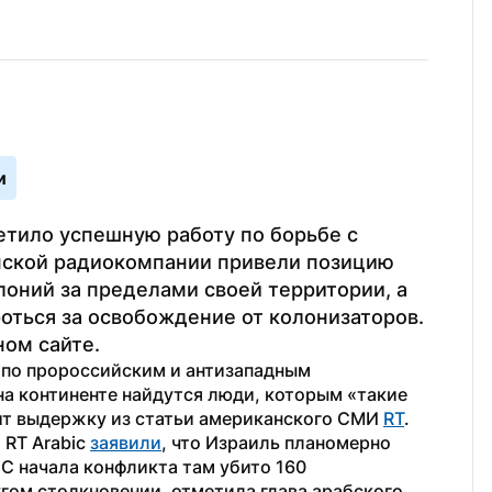
и
тило успешную работу по борьбе с 
нской радиокомпании привели позицию 
лоний за пределами своей территории, а 
ться за освобождение от колонизаторов. 
ом сайте.
 по пророссийским и антизападным 
 на континенте найдутся люди, которым «такие 
ит выдержку из статьи американского СМИ 
RT
.
RT Arabic 
заявили
, что Израиль планомерно 
С начала конфликта там убито 160 
ом столкновении, отметила глава арабского 