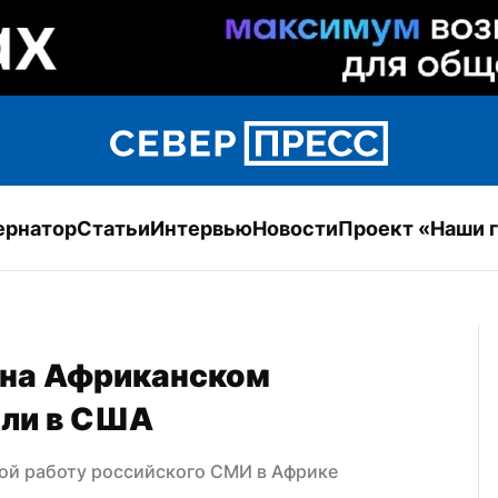
ернатор
Статьи
Интервью
Новости
Проект «Наши 
на Африканском 
или в США
ой работу российского СМИ в Африке