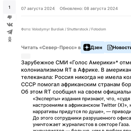
1
07 августа 2024
Обновлено: 08 августа 2024
Фото: Volodymyr Burdiak / Shutterstock / Fotodom
Читать «Север-Пресс» в
Дзен
Новост
Зарубежное СМИ «Голос Америки»* отме
колониализмом RT в Африке. В америка
телеканала: Россия никогда не имела ко
СССР помогал африканским странам боро
Об этом RT сообщил на своем официальн
«Эксперты» издания признают, что, «судя
настроениям в африканском Twitter (X)»,
нарративы придутся по душе», — привод
До этого сотрудники разрушенного офиса 
уничтожает журналистов в секторе Газа. 
журналистов — больше, чем в любом друг