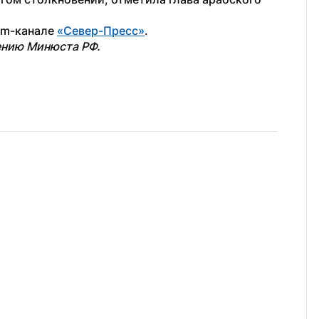
am-канале 
«Север-Пресс»
.
ению Минюста РФ.