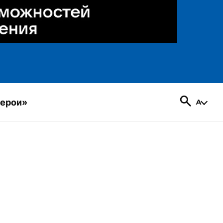
герои»