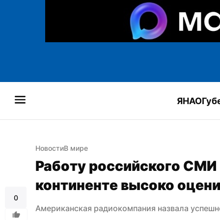
ЯНАО
Губ
Новости
В мире
Работу российского СМИ 
континенте высоко оцен
0
Американская радиокомпания назвала успешн