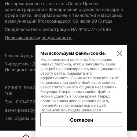
Информационное агентство «Север-Пресс» 
зарегистрировано в Федеральной службе по надзору в 
сфере связи, информационных технологий и массовых 
коммуникаций (Роскомнадзор) 09 июля 2013 года
Свидетельство о регистрации ИА № ФС77-54686
Политика конфиденциальности.
Мы используем файлы cookie.
Главный редактор — А.Л. Поздеев
Мы используем cookie-файлы и сервис
Учредитель: Департамент внутренней политики Ямало-
Яндекс.Метрика, чтобы запомнить ваши
настройки, анализировать посещаемость и
Ненецкого автономного округа
работу сайта, повышать его
эффективность. Вы можете отказаться от
использования cookie-файлов, отключив
самостоятельно эту опцию в настройках
629003, ЯНАО, Салехард, мкр. Богдана Кнунянца, д.1, каб. 
браузера. Сохраненные cookie-файлы
106
можно удалить в любое время. Перед
продолжением использования сайта,
Тел.: 8 (34922) 71262
пожалуйста, ознакомьтесь с нашей
sever-press@yamal-media.ru
Политикой конфиденциальности
.
Тел. отдела рекламы: 8 (34922) 42728
Согласен