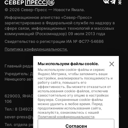
© 
2026
 Север-Пресс — Новости Ямала.
Информационное агентство «Север-Пресс» 
зарегистрировано в Федеральной службе по надзору в 
сфере связи, информационных технологий и массовых 
коммуникаций (Роскомнадзор) 09 июля 2013 года
Свидетельство о регистрации ИА № ФС77-54686
Политика конфиденциальности.
Мы используем файлы cookie.
Главный редактор — А.Л. Поздеев
Мы используем cookie-файлы и сервис
Учредитель: Департамент внутренней политики Ямало-
Яндекс.Метрика, чтобы запомнить ваши
настройки, анализировать посещаемость и
Ненецкого автономного округа
работу сайта, повышать его
эффективность. Вы можете отказаться от
использования cookie-файлов, отключив
самостоятельно эту опцию в настройках
629003, ЯНАО, Салехард, мкр. Богдана Кнунянца, д.1, каб. 
браузера. Сохраненные cookie-файлы
106
можно удалить в любое время. Перед
продолжением использования сайта,
Тел.: 8 (34922) 71262
пожалуйста, ознакомьтесь с нашей
sever-press@yamal-media.ru
Политикой конфиденциальности
.
Тел. отдела рекламы: 8 (34922) 42728
Согласен