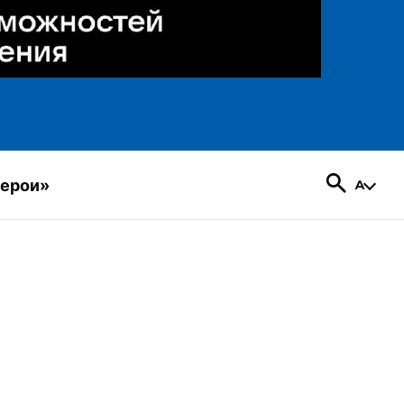
герои»