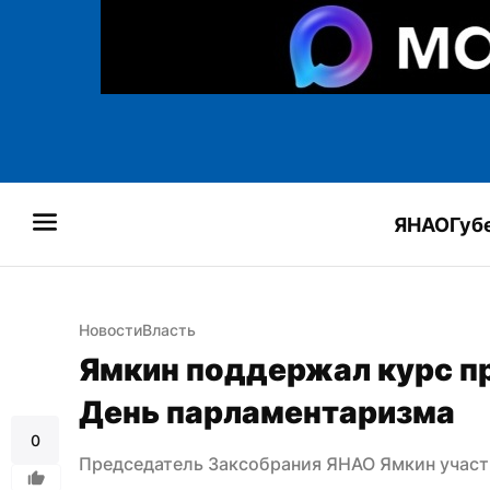
ЯНАО
Губ
Новости
Власть
Ямкин поддержал курс пре
День парламентаризма
0
Председатель Заксобрания ЯНАО Ямкин участ