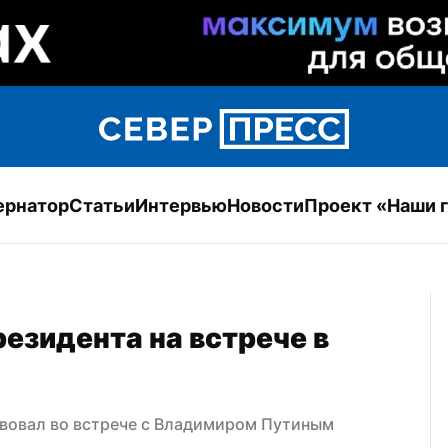
ернатор
Статьи
Интервью
Новости
Проект «Наши 
зидента на встрече в 
вовал во встрече с Владимиром Путиным