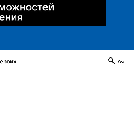
герои»