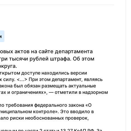
и
вых актов на сайте департамента 
ри тысячи рублей штрафа. Об этом 
круга.
ткрытом доступе находились версии 
силу. <...> При этом департамент, являясь 
акона был обязан размещать актуальные 
ах и ограничениях», — отметили в надзорном 
о требования федерального закона «О 
униципальном контроле». Это вводило в 
ало риски необоснованных проверок, 
овным по части 2 статьи 13.27 КоАП РФ. За 