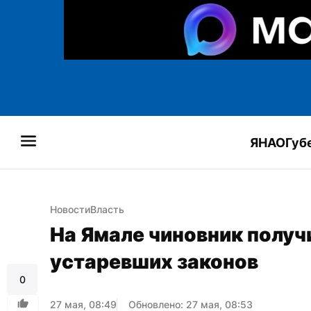
ЯНАО
Губ
Новости
Власть
На Ямале чиновник получ
устаревших законов
0
27 мая, 08:49
Обновлено: 27 мая, 08:53