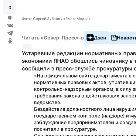
0
Фото: Сергей Зубков / «Ямал-Медиа»
Читать «Север-Пресс» в
Дзен
Новост
Устаревшие редакции нормативных право
экономики ЯНАО обошлись чиновнику в т
сообщили в пресс-службе прокуратуры о
«На официальном сайте департамента в о
нормативных правовых актов, утративших 
контрольно-надзорным органом, в силу з
требования закона о действующих запрет
ведомстве. 
Бездействие должностного лица нарушил
государственном контроле (надзоре) и м
заблуждение предпринимателей и создав
посчитали в прокуратуре. 
Суд признал сотрудника департамента вин