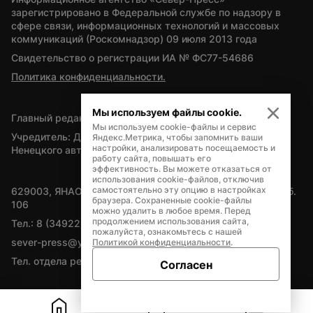
зарегистрировано в Федеральной службе по надзору в 
сфере связи, информационных технологий и массовых 
коммуникаций (Роскомнадзор) 09 июля 2013 года
Свидетельство о регистрации ИА № ФС77-54686
Политика конфиденциальности.
Мы используем файлы cookie.
Главный редактор — А.Л. Поздеев
Мы используем cookie-файлы и сервис
Учредитель: Департамент внутренней политики Ямало-
Яндекс.Метрика, чтобы запомнить ваши
настройки, анализировать посещаемость и
Ненецкого автономного округа
работу сайта, повышать его
эффективность. Вы можете отказаться от
использования cookie-файлов, отключив
самостоятельно эту опцию в настройках
629003, ЯНАО, Салехард, мкр. Богдана Кнунянца, д.1, каб. 
браузера. Сохраненные cookie-файлы
106
можно удалить в любое время. Перед
продолжением использования сайта,
Тел.: 8 (34922) 71262
пожалуйста, ознакомьтесь с нашей
sever-press@yamal-media.ru
Политикой конфиденциальности
.
Тел. отдела рекламы: 8 (34922) 42728
Согласен