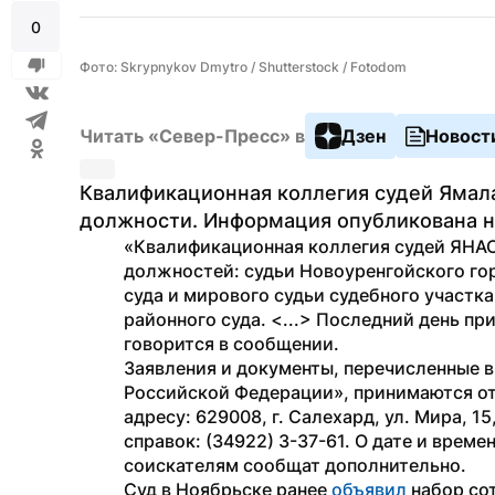
0
Фото: Skrypnykov Dmytro / Shutterstock / Fotodom
Читать «Север-Пресс» в
Дзен
Новост
Квалификационная коллегия судей Ямала 
должности. Информация опубликована н
«Квалификационная коллегия судей ЯНАО
должностей: судьи Новоуренгойского гор
суда и мирового судьи судебного участка
районного суда. <...> Последний день пр
говорится в сообщении.
Заявления и документы, перечисленные в п
Российской Федерации», принимаются от 
адресу: 629008, г. Салехард, ул. Мира, 1
справок: (34922) 3-37-61. О дате и врем
соискателям сообщат дополнительно.
Суд в Ноябрьске ранее 
объявил
 набор со