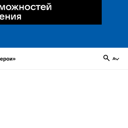
герои»