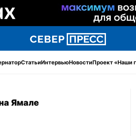
ернатор
Статьи
Интервью
Новости
Проект «Наши 
на Ямале