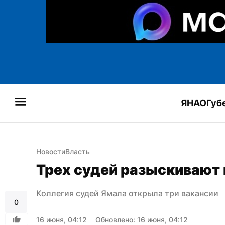
ЯНАО
Губ
Новости
Власть
Трех судей разыскивают 
Коллегия судей Ямала открыла три вакансии
0
16 июня, 04:12
Обновлено: 16 июня, 04:12