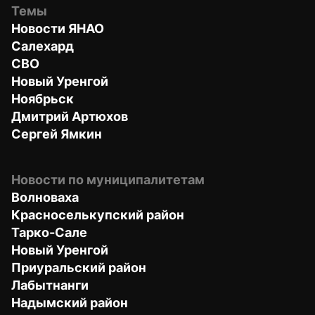
Темы
Новости ЯНАО
Салехард
СВО
Новый Уренгой
Ноябрьск
Дмитрий Артюхов
Сергей Ямкин
Новости по муниципалитетам
Волноваха
Красноселькупский район
Тарко-Сале
Новый Уренгой
Приуральский район
Лабытнанги
Надымский район