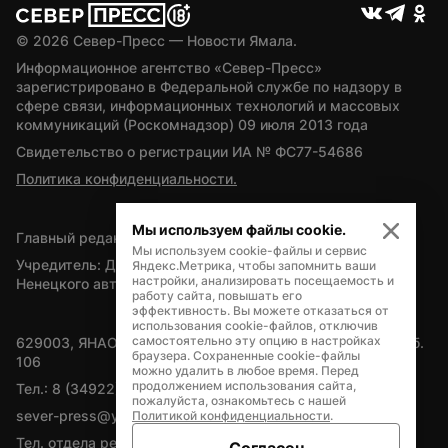
© 
2026
 Север-Пресс — Новости Ямала.
Информационное агентство «Север-Пресс» 
зарегистрировано в Федеральной службе по надзору в 
сфере связи, информационных технологий и массовых 
коммуникаций (Роскомнадзор) 09 июля 2013 года
Свидетельство о регистрации ИА № ФС77-54686
Политика конфиденциальности.
Мы используем файлы cookie.
Главный редактор — А.Л. Поздеев
Мы используем cookie-файлы и сервис
Учредитель: Департамент внутренней политики Ямало-
Яндекс.Метрика, чтобы запомнить ваши
настройки, анализировать посещаемость и
Ненецкого автономного округа
работу сайта, повышать его
эффективность. Вы можете отказаться от
использования cookie-файлов, отключив
самостоятельно эту опцию в настройках
629003, ЯНАО, Салехард, мкр. Богдана Кнунянца, д.1, каб. 
браузера. Сохраненные cookie-файлы
106
можно удалить в любое время. Перед
продолжением использования сайта,
Тел.: 8 (34922) 71262
пожалуйста, ознакомьтесь с нашей
sever-press@yamal-media.ru
Политикой конфиденциальности
.
Тел. отдела рекламы: 8 (34922) 42728