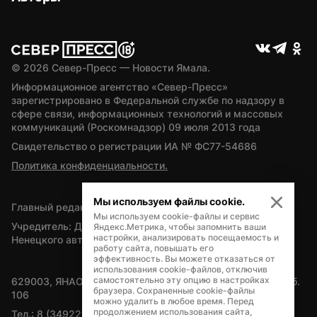
© 
2026
 Север-Пресс — Новости Ямала.
Информационное агентство «Север-Пресс» 
зарегистрировано в Федеральной службе по надзору в 
сфере связи, информационных технологий и массовых 
коммуникаций (Роскомнадзор) 09 июля 2013 года
Свидетельство о регистрации ИА № ФС77-54686
Политика конфиденциальности.
Мы используем файлы cookie.
Главный редактор — А.Л. Поздеев
Мы используем cookie-файлы и сервис
Учредитель: Департамент внутренней политики Ямало-
Яндекс.Метрика, чтобы запомнить ваши
настройки, анализировать посещаемость и
Ненецкого автономного округа
работу сайта, повышать его
эффективность. Вы можете отказаться от
использования cookie-файлов, отключив
самостоятельно эту опцию в настройках
629003, ЯНАО, Салехард, мкр. Богдана Кнунянца, д.1, каб. 
браузера. Сохраненные cookie-файлы
106
можно удалить в любое время. Перед
продолжением использования сайта,
Тел.: 8 (34922) 71262