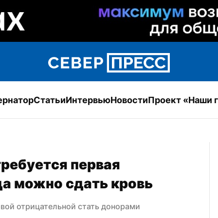
ернатор
Статьи
Интервью
Новости
Проект «Наши 
ребуется первая 
гда можно сдать кровь
рвой отрицательной стать донорами