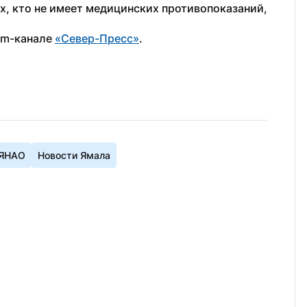
х, кто не имеет медицинских противопоказаний, 
am-канале 
«Север-Пресс»
.
 ЯНАО
Новости Ямала