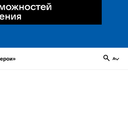
герои»