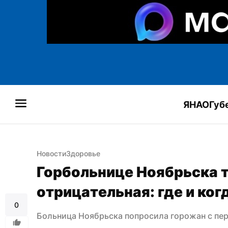
ЯНАО
Губ
Новости
Здоровье
Горбольнице Ноябрьска т
отрицательная: где и ко
0
Больница Ноябрьска попросила горожан с пе