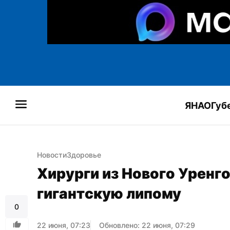
ЯНАО
Губ
Новости
Здоровье
Хирурги из Нового Уренго
гигантскую липому
0
22 июня, 07:23
Обновлено: 22 июня, 07:29