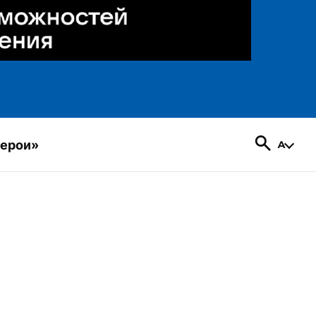
герои»