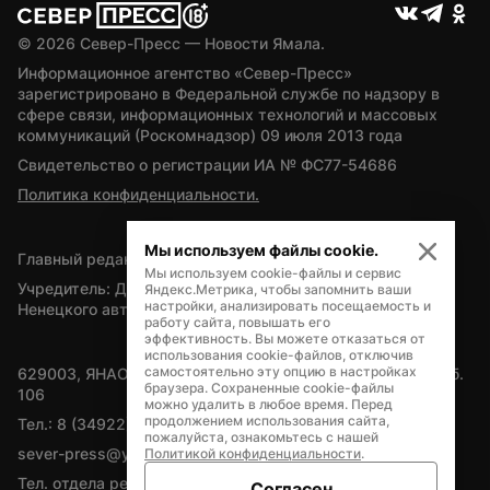
© 
2026
 Север-Пресс — Новости Ямала.
Информационное агентство «Север-Пресс» 
зарегистрировано в Федеральной службе по надзору в 
сфере связи, информационных технологий и массовых 
коммуникаций (Роскомнадзор) 09 июля 2013 года
Свидетельство о регистрации ИА № ФС77-54686
Политика конфиденциальности.
Мы используем файлы cookie.
Главный редактор — А.Л. Поздеев
Мы используем cookie-файлы и сервис
Учредитель: Департамент внутренней политики Ямало-
Яндекс.Метрика, чтобы запомнить ваши
настройки, анализировать посещаемость и
Ненецкого автономного округа
работу сайта, повышать его
эффективность. Вы можете отказаться от
использования cookie-файлов, отключив
самостоятельно эту опцию в настройках
629003, ЯНАО, Салехард, мкр. Богдана Кнунянца, д.1, каб. 
браузера. Сохраненные cookie-файлы
106
можно удалить в любое время. Перед
продолжением использования сайта,
Тел.: 8 (34922) 71262
пожалуйста, ознакомьтесь с нашей
sever-press@yamal-media.ru
Политикой конфиденциальности
.
Тел. отдела рекламы: 8 (34922) 42728
Согласен