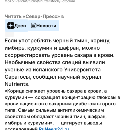
Фото: PandaStudio/Shutterstock/Fotodom
Читать «Север-Пресс» в
Дзен
Новости
Если употреблять черный тмин, корицу, 
имбирь, куркумин и шафран, можно 
скорректировать уровень сахара в крови. 
Необычные свойства специй выявили 
ученые из испанского Университета 
Сарагосы, сообщил научный журнал 
Nutrients.
«Корица снижает уровень сахара в крови, а 
куркумин —  сокращает концентрацию глюкозы в 
крови пациентов с сахарным диабетом второго 
типа. Самым сильным антигликемическим 
свойством обладают черный тмин, шафран, 
имбирь и куркумин», — цитирует выводы 
исследований 
RuNews24.ru
.