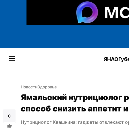
ЯНАО
Губ
Новости
Здоровье
Ямальский нутрициолог 
способ снизить аппетит и
0
Нутрициолог Квашнина: гаджеты отвлекают о