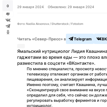
0
29 января 2024
Обновлено: 29 января 2024
Фото: Nadiia Aksonova / Shutterstock / Fotodom
Читать «Север-Пресс» в
Telegram
ВК
Ямальский нутрициолог Лидия Квашнина 
гаджетами во время еды — это плохо вл
разместила в соцсети «ВКонтакте».
По мнению специалиста, просмотр новост
телевизору отвлекает организм от работы
пищеварения, он анализирует информацию
Именно поэтому, считает Квашнина, лучше
«Сконцентрируй свое внимание на вкусе 
определил для себя, что сейчас он долж
регулировать выработку ферментов и го
нутрициолог.