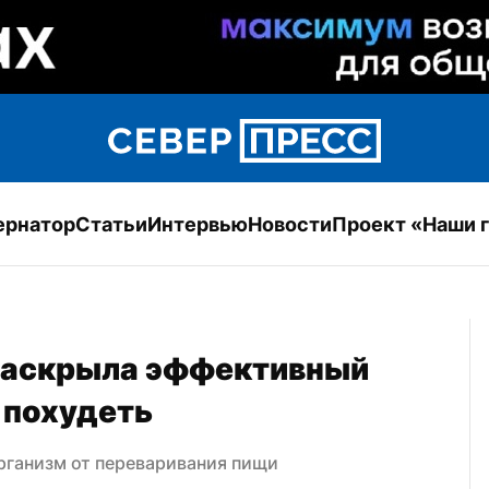
ернатор
Статьи
Интервью
Новости
Проект «Наши 
раскрыла эффективный 
 похудеть
рганизм от переваривания пищи