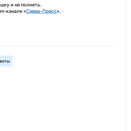
ошку и не полнеть.
am-канале «
Север-Пресс
».
оветы