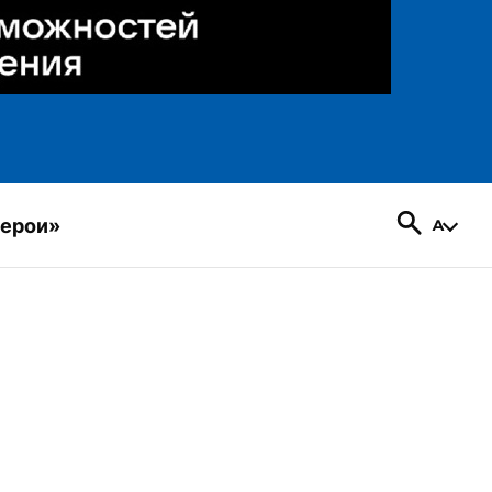
герои»