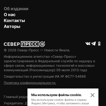
Об издании
О нас
Контакты
Авторы
© 
2026
 Север-Пресс — Новости Ямала.
Информационное агентство «Север-Пресс» 
зарегистрировано в Федеральной службе по надзору в 
сфере связи, информационных технологий и массовых 
коммуникаций (Роскомнадзор) 09 июля 2013 года
Свидетельство о регистрации ИА № ФС77-54686
Политика конфиденциальности.
Мы используем файлы cookie.
Главный редактор — А.Л. Поздеев
Мы используем cookie-файлы и сервис
Учредитель: Департамент внутренней политики Ямало-
Яндекс.Метрика, чтобы запомнить ваши