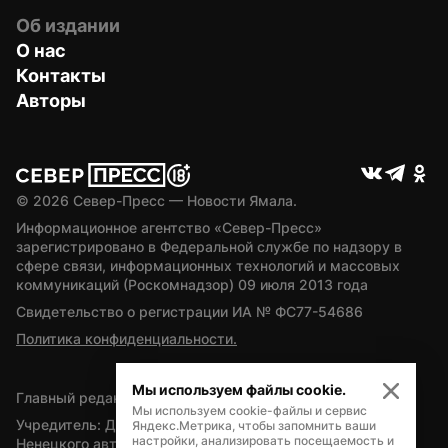
Об издании
О нас
Контакты
Авторы
© 
2026
 Север-Пресс — Новости Ямала.
Информационное агентство «Север-Пресс» 
зарегистрировано в Федеральной службе по надзору в 
сфере связи, информационных технологий и массовых 
коммуникаций (Роскомнадзор) 09 июля 2013 года
Свидетельство о регистрации ИА № ФС77-54686
Политика конфиденциальности.
Мы используем файлы cookie.
Главный редактор — А.Л. Поздеев
Мы используем cookie-файлы и сервис
Учредитель: Департамент внутренней политики Ямало-
Яндекс.Метрика, чтобы запомнить ваши
настройки, анализировать посещаемость и
Ненецкого автономного округа