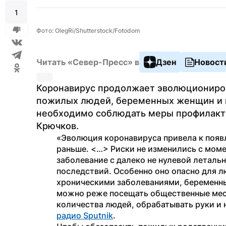
1
Фото: OlegRi/Shutterstock/Fotodom
Читать «Север-Пресс» в
Дзен
Новост
Коронавирус продолжает эволюциониров
пожилых людей, беременных женщин и м
необходимо соблюдать меры профилакти
Крючков.
«Эволюция коронавируса привела к появл
раньше. <…> Риски не изменились с моме
заболевание с далеко не нулевой леталь
последствий. Особенно оно опасно для л
хроническими заболеваниями, беременны
можно реже посещать общественные мест
радио Sputnik
.