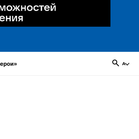
герои»