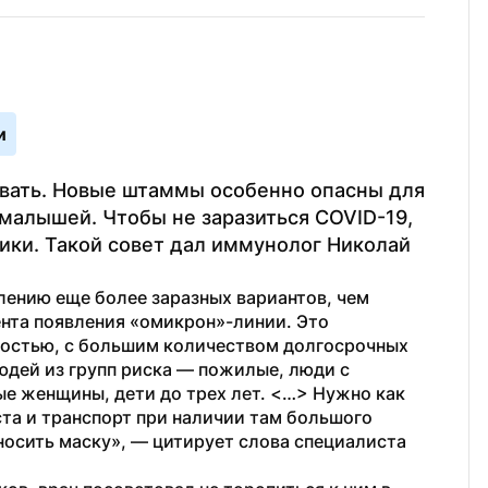
и
ать. Новые штаммы особенно опасны для 
алышей. Чтобы не заразиться COVID-19, 
ки. Такой совет дал иммунолог Николай 
ению еще более заразных вариантов, чем 
нта появления «омикрон»-линии. Это 
ностью, с большим количеством долгосрочных 
юдей из групп риска — пожилые, люди с 
е женщины, дети до трех лет. <…> Нужно как 
а и транспорт при наличии там большого 
количества людей, обрабатывать руки и носить маску», — цитирует слова специалиста 