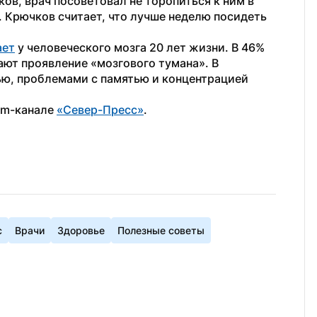
в, врач посоветовал не торопиться к ним в 
. Крючков считает, что лучше неделю посидеть 
ает
 у человеческого мозга 20 лет жизни. В 46% 
т проявление «мозгового тумана». В 
ью, проблемами с памятью и концентрацией 
am-канале 
«Север-Пресс»
.
с
Врачи
Здоровье
Полезные советы