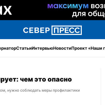
ернатор
Статьи
Интервью
Новости
Проект «Наши 
ует: чем это опасно
дом, нужно соблюдать меры профилактики