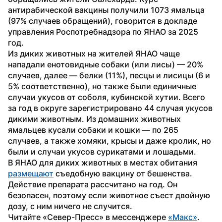
антирабической вакцины получили 1073 ямальца 
(97% случаев обращений), говорится в докладе 
управления Роспотребнадзора по ЯНАО за 2025 
год.
Из диких животных на жителей ЯНАО чаще 
нападали енотовидные собаки (или лисы) — 20% 
случаев, далее — белки (11%), песцы и лисицы (6 и 
5% соответственно), но также были единичные 
случаи укусов от соболя, кубинской хутии. Всего 
за год в округе зарегистрировано 44 случая укусов 
дикими животным. Из домашних животных 
ямальцев кусали собаки и кошки — по 265 
случаев, а также хомяки, крысы и даже кролик, но 
были и случаи укусов сурикатами и лошадьми. 
В ЯНАО для диких животных в местах обитания 
размещают
 съедобную вакцину от бешенства. 
Действие препарата рассчитано на год. Он 
безопасен, поэтому если животное съест двойную 
дозу, с ним ничего не случится.
Читайте «Север-Пресс» в мессенджере 
«Макс»
.