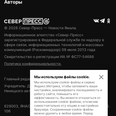
Авторы
© 
2026
 Север-Пресс — Новости Ямала.
Информационное агентство «Север-Пресс» 
зарегистрировано в Федеральной службе по надзору в 
сфере связи, информационных технологий и массовых 
коммуникаций (Роскомнадзор) 09 июля 2013 года
Свидетельство о регистрации ИА № ФС77-54686
Политика конфиденциальности.
Мы используем файлы cookie.
Главный редактор — А.Л. Поздеев
Мы используем cookie-файлы и сервис
Учредитель: Департамент внутренней политики Ямало-
Яндекс.Метрика, чтобы запомнить ваши
настройки, анализировать посещаемость и
Ненецкого автономного округа
работу сайта, повышать его
эффективность. Вы можете отказаться от
использования cookie-файлов, отключив
самостоятельно эту опцию в настройках
629003, ЯНАО, Салехард, мкр. Богдана Кнунянца, д.1, каб. 
браузера. Сохраненные cookie-файлы
106
можно удалить в любое время. Перед