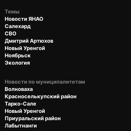
Темы
Новости ЯНАО
Салехард
СВО
Дмитрий Артюхов
Новый Уренгой
Ноябрьск
Экология
Новости по муниципалитетам
Волноваха
Красноселькупский район
Тарко-Сале
Новый Уренгой
Приуральский район
Лабытнанги