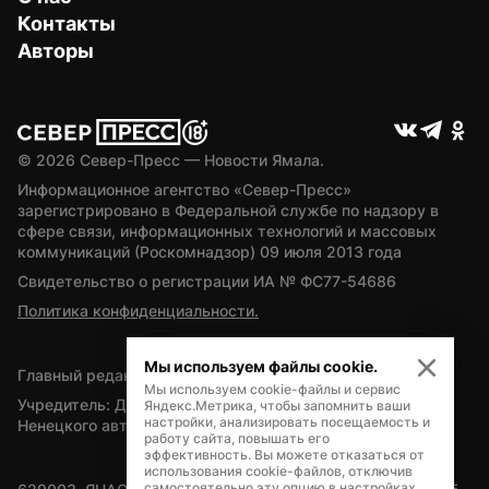
Контакты
Авторы
© 
2026
 Север-Пресс — Новости Ямала.
Информационное агентство «Север-Пресс» 
зарегистрировано в Федеральной службе по надзору в 
сфере связи, информационных технологий и массовых 
коммуникаций (Роскомнадзор) 09 июля 2013 года
Свидетельство о регистрации ИА № ФС77-54686
Политика конфиденциальности.
Мы используем файлы cookie.
Главный редактор — А.Л. Поздеев
Мы используем cookie-файлы и сервис
Учредитель: Департамент внутренней политики Ямало-
Яндекс.Метрика, чтобы запомнить ваши
настройки, анализировать посещаемость и
Ненецкого автономного округа
работу сайта, повышать его
эффективность. Вы можете отказаться от
использования cookie-файлов, отключив
самостоятельно эту опцию в настройках