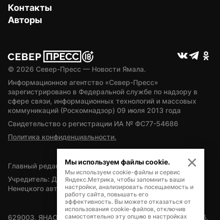
Контакты
Авторы
© 
2026
 Север-Пресс — Новости Ямала.
Информационное агентство «Север-Пресс» 
зарегистрировано в Федеральной службе по надзору в 
сфере связи, информационных технологий и массовых 
коммуникаций (Роскомнадзор) 09 июля 2013 года
Свидетельство о регистрации ИА № ФС77-54686
Политика конфиденциальности.
Мы используем файлы cookie.
Главный редактор — А.Л. Поздеев
Мы используем cookie-файлы и сервис
Учредитель: Департамент внутренней политики Ямало-
Яндекс.Метрика, чтобы запомнить ваши
настройки, анализировать посещаемость и
Ненецкого автономного округа
работу сайта, повышать его
эффективность. Вы можете отказаться от
использования cookie-файлов, отключив
самостоятельно эту опцию в настройках
629003, ЯНАО, Салехард, мкр. Богдана Кнунянца, д.1, каб. 