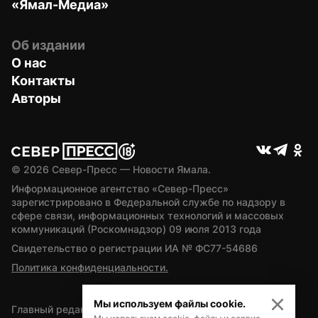
«Ямал-Медиа»
Об издании
О нас
Контакты
Авторы
© 
2026
 Север-Пресс — Новости Ямала.
Информационное агентство «Север-Пресс» 
зарегистрировано в Федеральной службе по надзору в 
сфере связи, информационных технологий и массовых 
коммуникаций (Роскомнадзор) 09 июля 2013 года
Свидетельство о регистрации ИА № ФС77-54686
Политика конфиденциальности.
Мы используем файлы cookie.
Главный редактор — А.Л. Поздеев