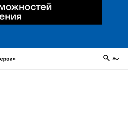
герои»