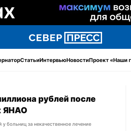
ернатор
Статьи
Интервью
Новости
Проект «Наши 
иллиона рублей после 
х ЯНАО
 у больниц за некачественное лечение