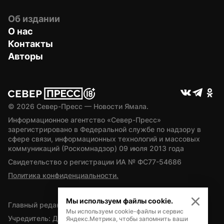
Об издании
О нас
Контакты
Авторы
© 
2026
 Север-Пресс — Новости Ямала.
Информационное агентство «Север-Пресс» 
зарегистрировано в Федеральной службе по надзору в 
сфере связи, информационных технологий и массовых 
коммуникаций (Роскомнадзор) 09 июля 2013 года
Свидетельство о регистрации ИА № ФС77-54686
Политика конфиденциальности.
Мы используем файлы cookie.
Главный редактор — А.Л. Поздеев
Мы используем cookie-файлы и сервис
Учредитель: Департамент внутренней политики Ямало-
Яндекс.Метрика, чтобы запомнить ваши