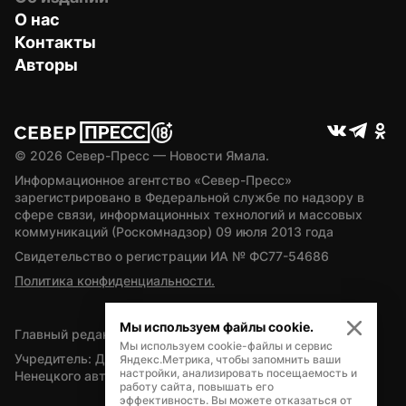
О нас
Контакты
Авторы
© 
2026
 Север-Пресс — Новости Ямала.
Информационное агентство «Север-Пресс» 
зарегистрировано в Федеральной службе по надзору в 
сфере связи, информационных технологий и массовых 
коммуникаций (Роскомнадзор) 09 июля 2013 года
Свидетельство о регистрации ИА № ФС77-54686
Политика конфиденциальности.
Мы используем файлы cookie.
Главный редактор — А.Л. Поздеев
Мы используем cookie-файлы и сервис
Учредитель: Департамент внутренней политики Ямало-
Яндекс.Метрика, чтобы запомнить ваши
настройки, анализировать посещаемость и
Ненецкого автономного округа
работу сайта, повышать его
эффективность. Вы можете отказаться от