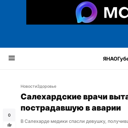
ЯНАО
Губ
Новости
Здоровье
Салехардские врачи выта
пострадавшую в аварии
0
В Салехарде медики спасли девушку, получив