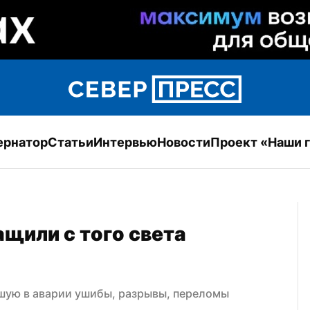
ернатор
Статьи
Интервью
Новости
Проект «Наши 
щили с того света 
шую в аварии ушибы, разрывы, переломы