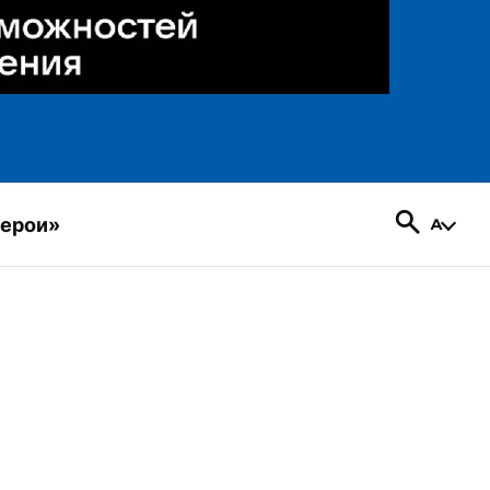
герои»