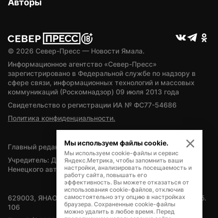
Авторы
© 
2026
 Север-Пресс — Новости Ямала.
Информационное агентство «Север-Пресс» 
зарегистрировано в Федеральной службе по надзору в 
сфере связи, информационных технологий и массовых 
коммуникаций (Роскомнадзор) 09 июля 2013 года
Свидетельство о регистрации ИА № ФС77-54686
Политика конфиденциальности.
Мы используем файлы cookie.
Главный редактор — А.Л. Поздеев
Мы используем cookie-файлы и сервис
Учредитель: Департамент внутренней политики Ямало-
Яндекс.Метрика, чтобы запомнить ваши
настройки, анализировать посещаемость и
Ненецкого автономного округа
работу сайта, повышать его
эффективность. Вы можете отказаться от
использования cookie-файлов, отключив
самостоятельно эту опцию в настройках
629003, ЯНАО, Салехард, мкр. Богдана Кнунянца, д.1, каб. 
браузера. Сохраненные cookie-файлы
106
можно удалить в любое время. Перед