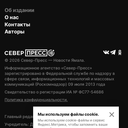
Об издании
О нас
Контакты
Авторы
© 
2026
 Север-Пресс — Новости Ямала.
Информационное агентство «Север-Пресс» 
зарегистрировано в Федеральной службе по надзору в 
сфере связи, информационных технологий и массовых 
коммуникаций (Роскомнадзор) 09 июля 2013 года
Свидетельство о регистрации ИА № ФС77-54686
Политика конфиденциальности.
Мы используем файлы cookie.
Главный редактор — А.Л. Поздеев
Мы используем cookie-файлы и сервис
Учредитель: Департамент внутренней политики Ямало-
Яндекс.Метрика, чтобы запомнить ваши