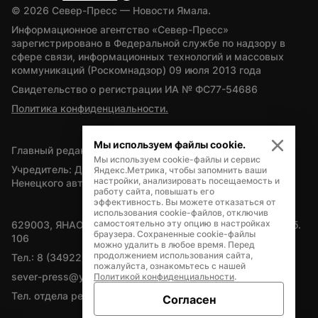
© 
2026
 Север-Пресс — Новости Ямала.
Информационное агентство «Север-Пресс» 
зарегистрировано в Федеральной службе по надзору в 
сфере связи, информационных технологий и массовых 
коммуникаций (Роскомнадзор) 09 июля 2013 года
Свидетельство о регистрации ИА № ФС77-54686
Политика конфиденциальности.
Мы используем файлы cookie.
Главный редактор — А.Л. Поздеев
Мы используем cookie-файлы и сервис
Учредитель: Департамент внутренней политики Ямало-
Яндекс.Метрика, чтобы запомнить ваши
настройки, анализировать посещаемость и
Ненецкого автономного округа
работу сайта, повышать его
эффективность. Вы можете отказаться от
использования cookie-файлов, отключив
самостоятельно эту опцию в настройках
629003, ЯНАО, Салехард, мкр. Богдана Кнунянца, д.1, каб. 
браузера. Сохраненные cookie-файлы
106
можно удалить в любое время. Перед
продолжением использования сайта,
Тел.: 8 (34922) 71262
пожалуйста, ознакомьтесь с нашей
sever-press@yamal-media.ru
Политикой конфиденциальности
.
Тел. отдела рекламы: 8 (34922) 42728
Согласен