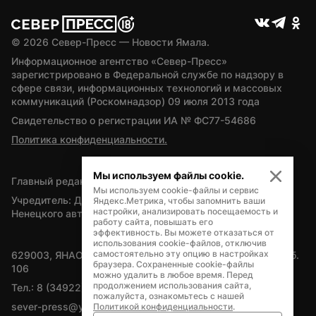
© 
2026
 Север-Пресс — Новости Ямала.
Информационное агентство «Север-Пресс» 
зарегистрировано в Федеральной службе по надзору в 
сфере связи, информационных технологий и массовых 
коммуникаций (Роскомнадзор) 09 июля 2013 года
Свидетельство о регистрации ИА № ФС77-54686
Политика конфиденциальности.
Мы используем файлы cookie.
Главный редактор — А.Л. Поздеев
Мы используем cookie-файлы и сервис
Учредитель: Департамент внутренней политики Ямало-
Яндекс.Метрика, чтобы запомнить ваши
настройки, анализировать посещаемость и
Ненецкого автономного округа
работу сайта, повышать его
эффективность. Вы можете отказаться от
использования cookie-файлов, отключив
самостоятельно эту опцию в настройках
629003, ЯНАО, Салехард, мкр. Богдана Кнунянца, д.1, каб. 
браузера. Сохраненные cookie-файлы
106
можно удалить в любое время. Перед
продолжением использования сайта,
Тел.: 8 (34922) 71262
пожалуйста, ознакомьтесь с нашей
sever-press@yamal-media.ru
Политикой конфиденциальности
.