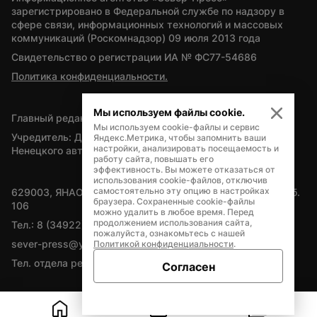
зарегистрировано в Федеральной службе по надзору в 
сфере связи, информационных технологий и массовых 
коммуникаций (Роскомнадзор) 09 июля 2013 года
Свидетельство о регистрации ИА № ФС77-54686
Политика конфиденциальности.
Мы используем файлы cookie.
Главный редактор — А.Л. Поздеев
Мы используем cookie-файлы и сервис
Учредитель: Департамент внутренней политики Ямало-
Яндекс.Метрика, чтобы запомнить ваши
настройки, анализировать посещаемость и
Ненецкого автономного округа
работу сайта, повышать его
эффективность. Вы можете отказаться от
использования cookie-файлов, отключив
самостоятельно эту опцию в настройках
629003, ЯНАО, Салехард, мкр. Богдана Кнунянца, д.1, каб. 
браузера. Сохраненные cookie-файлы
106
можно удалить в любое время. Перед
продолжением использования сайта,
Тел.: 8 (34922) 71262
пожалуйста, ознакомьтесь с нашей
sever-press@yamal-media.ru
Политикой конфиденциальности
.
Тел. отдела рекламы: 8 (34922) 42728
Согласен