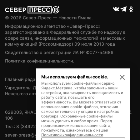
© 
2026
 Север-Пресс — Новости Ямала.
Информационное агентство «Север-Пресс» 
зарегистрировано в Федеральной службе по надзору в 
сфере связи, информационных технологий и массовых 
коммуникаций (Роскомнадзор) 09 июля 2013 года
Свидетельство о регистрации ИА № ФС77-54686
Политика конфиденциальности.
Мы используем файлы cookie.
Главный редактор — А.Л. Поздеев
Мы используем cookie-файлы и сервис
Учредитель: Департамент внутренней политики Ямало-
Яндекс.Метрика, чтобы запомнить ваши
настройки, анализировать посещаемость и
Ненецкого автономного округа
работу сайта, повышать его
эффективность. Вы можете отказаться от
использования cookie-файлов, отключив
самостоятельно эту опцию в настройках
629003, ЯНАО, Салехард, мкр. Богдана Кнунянца, д.1, каб. 
браузера. Сохраненные cookie-файлы
106
можно удалить в любое время. Перед
продолжением использования сайта,
Тел.: 8 (34922) 71262
пожалуйста, ознакомьтесь с нашей
sever-press@yamal-media.ru
Политикой конфиденциальности
.