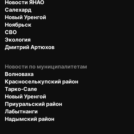
Новости ЯНАО
Салехард
Новый Уренгой
Ноябрьск
СВО
Экология
Дмитрий Артюхов
Новости по муниципалитетам
Волноваха
Красноселькупский район
Тарко-Сале
Новый Уренгой
Приуральский район
Лабытнанги
Надымский район