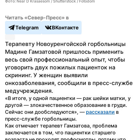
Фото: Near D Krasaesom / Shutterstock / Fotodom
Читать «Север-Пресс» в
Telegram
ВКонтакте
Терапевту Новоуренгойской горбольницы 
Мадине Гамзатовой пришлось применить 
весь свой профессиональный опыт, чтобы 
уговорить двух пожилых пациенток на 
скрининг. У женщин выявили 
онкозаболевания, сообщили в пресс-службе 
медучреждения.
«В итоге, у одной пациентки — рак шейки матки, у 
другой — злокачественное образование в груди. 
Сейчас они дообследуются», — 
рассказали
 в 
пресс-службе горбольницы.
Как отмечает терапевт Гамзатова, проблема 
заключается в том, что пациентки старшего 
возраста не проходят профосмотры, потому что 