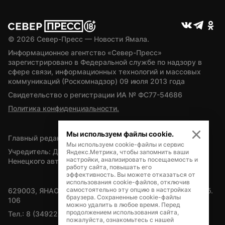
© 
2026
 Север-Пресс — Новости Ямала.
Информационное агентство «Север-Пресс» 
зарегистрировано в Федеральной службе по надзору в 
сфере связи, информационных технологий и массовых 
коммуникаций (Роскомнадзор) 09 июля 2013 года
Свидетельство о регистрации ИА № ФС77-54686
Политика конфиденциальности.
Мы используем файлы cookie.
Главный редактор — А.Л. Поздеев
Мы используем cookie-файлы и сервис
Учредитель: Департамент внутренней политики Ямало-
Яндекс.Метрика, чтобы запомнить ваши
настройки, анализировать посещаемость и
Ненецкого автономного округа
работу сайта, повышать его
эффективность. Вы можете отказаться от
использования cookie-файлов, отключив
самостоятельно эту опцию в настройках
629003, ЯНАО, Салехард, мкр. Богдана Кнунянца, д.1, каб. 
браузера. Сохраненные cookie-файлы
106
можно удалить в любое время. Перед
продолжением использования сайта,
Тел.: 8 (34922) 71262
пожалуйста, ознакомьтесь с нашей