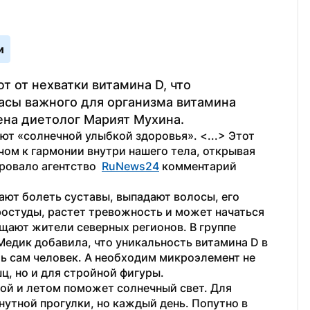
и
от нехватки витамина D, что 
асы важного для организма витамина 
ена диетолог Марият Мухина.
т «солнечной улыбкой здоровья». <...> Этот 
ом к гармонии внутри нашего тела, открывая 
ровало агентство  
RuNews24
 комментарий 
ают болеть суставы, выпадают волосы, его 
ростуды, растет тревожность и может начаться 
щают жители северных регионов. В группе 
едик добавила, что уникальность витамина D в 
ь сам человек. А необходим микроэлемент не 
ц, но и для стройной фигуры.
ой и летом поможет солнечный свет. Для 
утной прогулки, но каждый день. Попутно в 