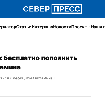
ернатор
Статьи
Интервью
Новости
Проект «Наши 
к бесплатно пополнить 
тамина
иться с дефицитом витамина D