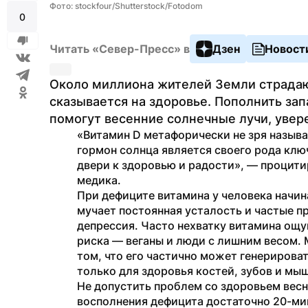
Фото: stockfour/Shutterstock/Fotodom
0
Читать «Север-Пресс» в
Дзен
Новост
Около миллиона жителей Земли страдают 
сказывается на здоровье. Пополнить зап
помогут весенние солнечные лучи, увер
«Витамин D метафорически не зря называю
гормон солнца является своего рода ключ
двери к здоровью и радости», — процити
медика.
При дефиците витамина у человека начин
мучает постоянная усталость и частые п
депрессия. Часто нехватку витамина ощу
риска — веганы и люди с лишним весом. М
том, что его частично может генерироват
только для здоровья костей, зубов и мыш
Не допустить проблем со здоровьем весн
восполнения дефицита достаточно 20-мин